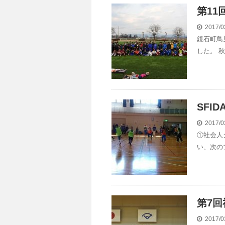
第11回
2017/0
鏡石町鳥
した。 秋
SFID
2017/0
①社会人
い、次の
第7
2017/0