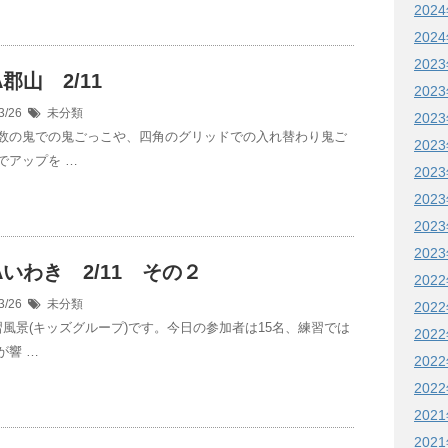
202
202
202
A郡山 2/11
202
3/26
未分類
202
数の鬼での鬼ごっこや、四角のグリッドでの入れ替わり鬼ご
202
でアップを …
202
202
202
202
DAいわき 2/11 その２
202
3/26
未分類
202
習風景(キッズグループ)です。今日の参加者は15名、練習では
202
が響 …
202
202
202
202