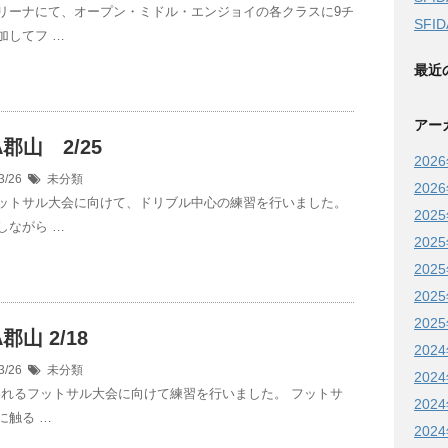
リーナにて、オープン・ミドル・エンジョイの各クラスに9チ
SFI
加してフ …
最近
アー
A郡山 2/25
202
3/26
未分類
202
ットサル大会に向けて、ドリブル中心の練習を行いました。
202
しながら …
202
202
202
202
A郡山 2/18
202
3/26
未分類
202
行われるフットサル大会に向けて練習を行いました。 フットサ
202
に触る …
202