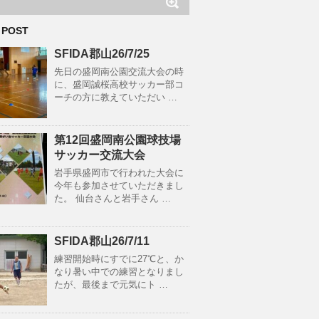
 POST
SFIDA郡山26/7/25
先日の盛岡南公園交流大会の時
に、盛岡誠桜高校サッカー部コ
ーチの方に教えていただい …
第12回盛岡南公園球技場
サッカー交流大会
岩手県盛岡市で行われた大会に
今年も参加させていただきまし
た。 仙台さんと岩手さん …
SFIDA郡山26/7/11
練習開始時にすでに27℃と、か
なり暑い中での練習となりまし
たが、最後まで元気にト …