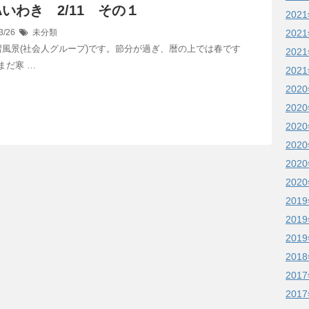
DAいわき 2/11 その１
202
3/26
未分類
202
習風景(社会人グループ)です。節分が過ぎ、暦の上では春です
202
まだ寒 …
202
202
202
202
202
202
202
201
201
201
201
201
201