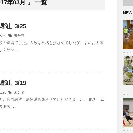
7年03月 」 一覧
NEW
A郡山 3/25
3/26
未分類
後の練習でした。人数は20名と少なめでしたが、よいお天気
しくサッ …
A郡山 3/19
3/26
未分類
さんと合同練習・練習試合をさせていただきました。 他チーム
緊張感 …