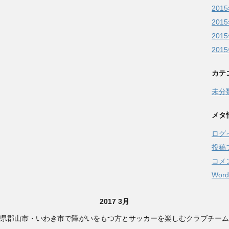
201
201
201
201
カテ
未分
メタ
ログ
投稿
コメ
Word
2017 3月
県郡山市・いわき市で障がいをもつ方とサッカーを楽しむクラブチーム