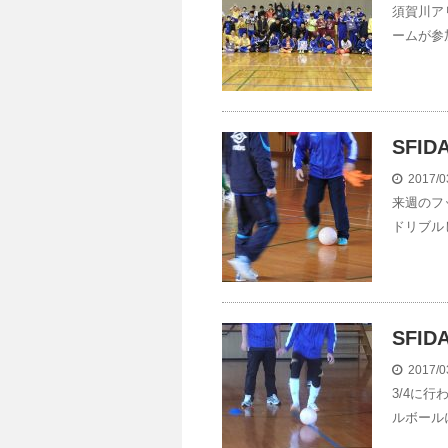
須賀川ア
ームが参
SFID
2017/0
来週のフ
ドリブル
SFID
2017/0
3/4に
ルボール