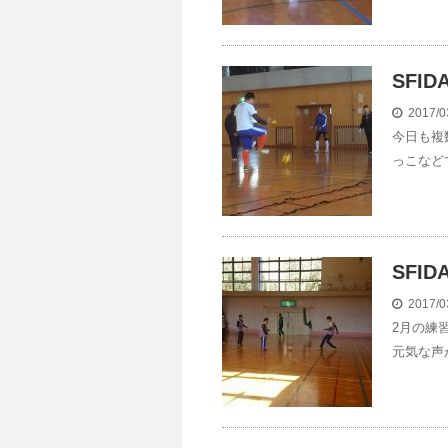
SFID
2017/0
今日も複
っこなど
SFI
2017/0
2月の練
元気な声