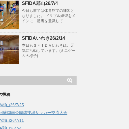
SFIDA郡山26/7/4
今日も前半は体育館での練習と
なりました。 ドリブル練習をメ
インに、足裏を意識して …
SFIDAいわき26/2/14
本日もＳＦＩＤＡいわきは、元
気に活動しています。(ミニゲー
ムの様子)
の投稿
A郡山26/7/25
2回盛岡南公園球技場サッカー交流大会
A郡山26/7/11
A郡山26/7/4