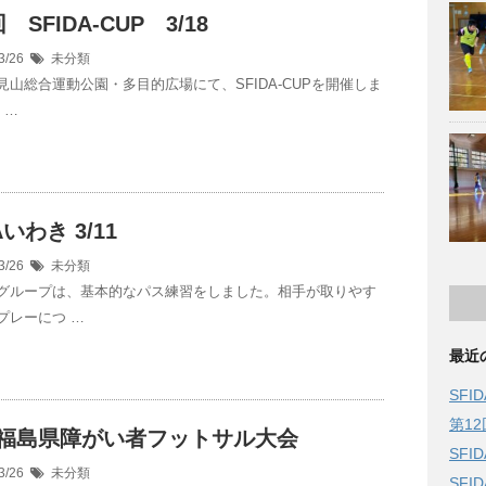
 SFIDA-CUP 3/18
3/26
未分類
見山総合運動公園・多目的広場にて、SFIDA-CUPを開催しま
 …
Aいわき 3/11
3/26
未分類
グループは、基本的なパス練習をしました。相手が取りやす
プレーにつ …
最近
SFID
第1
回福島県障がい者フットサル大会
SFID
3/26
未分類
SFID