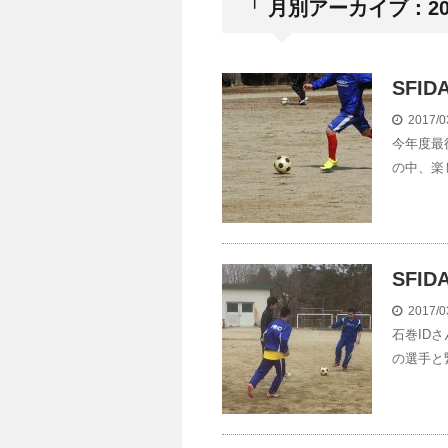
「 月別アーカイブ：201
SFID
2017/0
今年度最
の中、楽
SFID
2017/0
石巻ID
の選手と