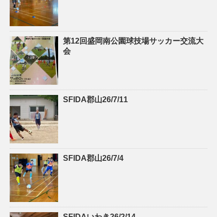
第12回盛岡南公園球技場サッカー交流大
会
SFIDA郡山26/7/11
SFIDA郡山26/7/4
SFIDAいわき26/2/14