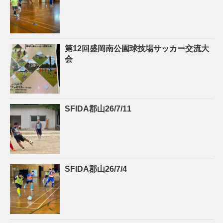
第12回盛岡南公園球技場サッカー交流大
会
SFIDA郡山26/7/11
SFIDA郡山26/7/4