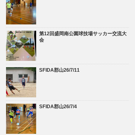
第12回盛岡南公園球技場サッカー交流大
会
SFIDA郡山26/7/11
SFIDA郡山26/7/4